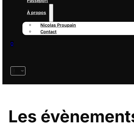
Passeport
À propos
Nicolas Proupain
Contact
0
Les évènement